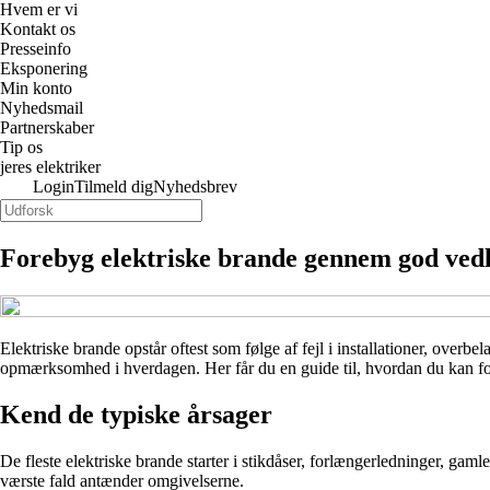
Hvem er vi
Kontakt os
Presseinfo
Eksponering
Min konto
Nyhedsmail
Partnerskaber
Tip os
jeres elektriker
Login
Tilmeld dig
Nyhedsbrev
Forebyg elektriske brande gennem god vedl
Elektriske brande opstår oftest som følge af fejl i installationer, overb
opmærksomhed i hverdagen. Her får du en guide til, hvordan du kan f
Kend de typiske årsager
De fleste elektriske brande starter i stikdåser, forlængerledninger, gaml
værste fald antænder omgivelserne.