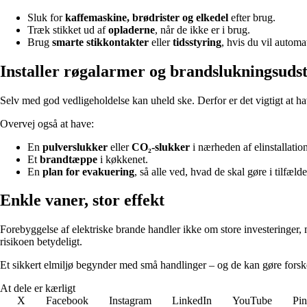
Sluk for
kaffemaskine, brødrister og elkedel
efter brug.
Træk stikket ud af
opladerne
, når de ikke er i brug.
Brug
smarte stikkontakter
eller
tidsstyring
, hvis du vil automat
Installer røgalarmer og brandslukningsuds
Selv med god vedligeholdelse kan uheld ske. Derfor er det vigtigt at h
Overvej også at have:
En
pulverslukker
eller
CO₂-slukker
i nærheden af elinstallation
Et
brandtæppe
i køkkenet.
En
plan for evakuering
, så alle ved, hvad de skal gøre i tilfæld
Enkle vaner, stor effekt
Forebyggelse af elektriske brande handler ikke om store investeringer
risikoen betydeligt.
Et sikkert elmiljø begynder med små handlinger – og de kan gøre forsk
At dele er kærligt
X
Facebook
Instagram
LinkedIn
YouTube
Pin