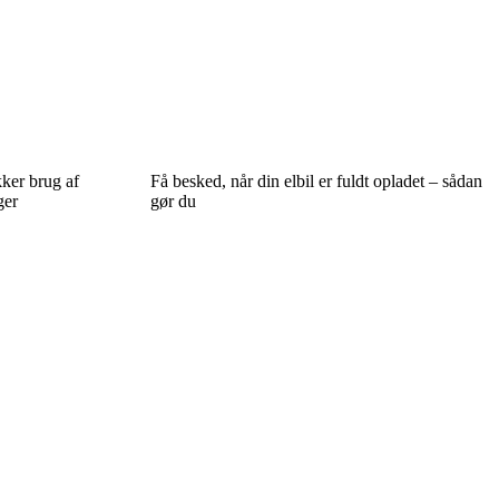
kker brug af
Få besked, når din elbil er fuldt opladet – sådan
ger
gør du