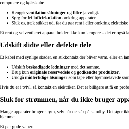
computere og køleskabe.
Rengør
ventilationsåbninger
og
filtre
jævnligt.
Sørg for
fri luftcirkulation
omkring apparater.
Sluk og træk stikket ud, før du gør rent i eller omkring elektriske
Et rent og velventileret apparat holder ikke kun længere – det er også la
Udskift slidte eller defekte dele
Et kabel med synlige skader, en stikkontakt der bliver varm, eller en lamp
Udskift
beskadigede ledninger
med det samme.
Brug kun
originale reservedele
og
godkendte produkter
.
Undgå
midlertidige løsninger
som tape eller hjemmelavede saml
Hvis du er i tvivl, så kontakt en elektriker. Det er billigere at få en pro
Sluk for strømmen, når du ikke bruger app
Mange apparater bruger strøm, selv når de står på standby. Det øger ikk
hjemmet.
Et par gode vaner: