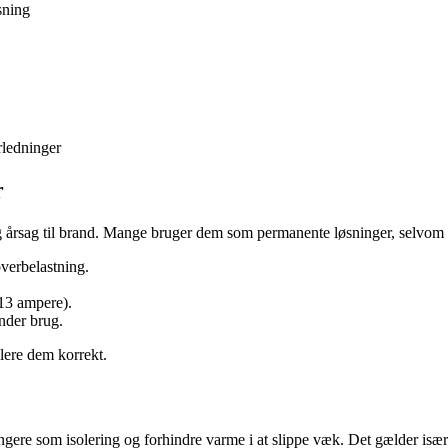
sning
rledninger
r
 årsag til brand. Mange bruger dem som permanente løsninger, selvom de
overbelastning.
13 ampere).
under brug.
allere dem korrekt.
ungere som isolering og forhindre varme i at slippe væk. Det gælder isæ