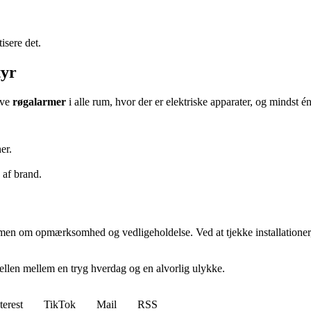
isere det.
tyr
ave
røgalarmer
i alle rum, hvor der er elektriske apparater, og mindst é
er.
e af brand.
, men om opmærksomhed og vedligeholdelse. Ved at tjekke installationer
ellen mellem en tryg hverdag og en alvorlig ulykke.
terest
TikTok
Mail
RSS