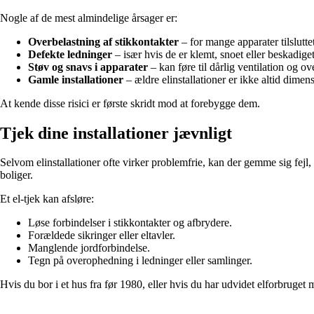
Nogle af de mest almindelige årsager er:
Overbelastning af stikkontakter
– for mange apparater tilslutt
Defekte ledninger
– især hvis de er klemt, snoet eller beskadiget
Støv og snavs i apparater
– kan føre til dårlig ventilation og o
Gamle installationer
– ældre elinstallationer er ikke altid dimen
At kende disse risici er første skridt mod at forebygge dem.
Tjek dine installationer jævnligt
Selvom elinstallationer ofte virker problemfrie, kan der gemme sig fejl
boliger.
Et el-tjek kan afsløre:
Løse forbindelser i stikkontakter og afbrydere.
Forældede sikringer eller eltavler.
Manglende jordforbindelse.
Tegn på overophedning i ledninger eller samlinger.
Hvis du bor i et hus fra før 1980, eller hvis du har udvidet elforbruget