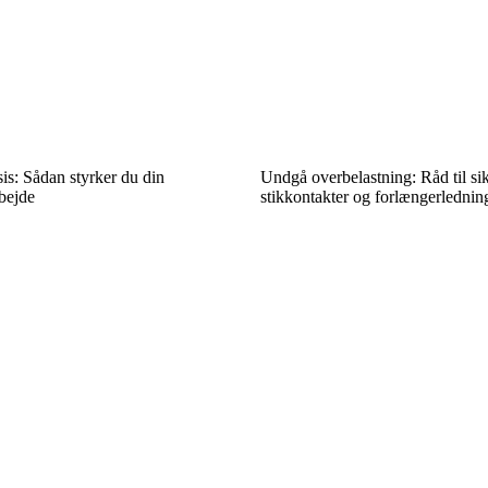
ksis: Sådan styrker du din
Undgå overbelastning: Råd til si
rbejde
stikkontakter og forlængerlednin