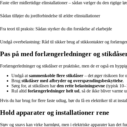
Faste eller midlertidige elinstallationer – sådan vælger du den rigtige lø
Sådan tilføjer du jordforbindelse til ældre elinstallationer
Fra teori til praksis: Sådan styrker du din forståelse af elarbejde
Undgå overbelastning: Råd til sikker brug af stikkontakter og forlænge
Pas på med forlængerledninger og stikdåse
Forlængerledninger og stikdåser er praktiske, men de er også en hyppig
Undgå at
sammenkoble flere stikdåser
– det øger risikoen for 
Brug
stikdåser med afbryder og overspændingsbeskyttelse
.
Sørg for, at stikdåsen har
den rette belastningsevne
(typisk 10–
Rul altid
forlængerledninger helt ud
, så de ikke bliver varme 
Hvis du har brug for flere faste udtag, bør du få en elektriker til at inst
Hold apparater og installationer rene
Støv og snavs kan virke harmløst, men i elektriske apparater kan det f