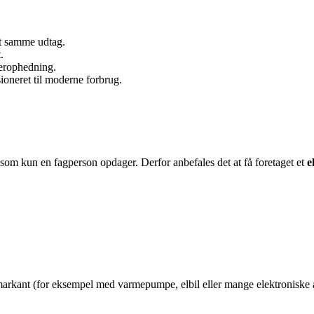
et samme udtag.
.
verophedning.
sioneret til moderne forbrug.
, som kun en fagperson opdager. Derfor anbefales det at få foretaget et
e
 markant (for eksempel med varmepumpe, elbil eller mange elektroniske ap